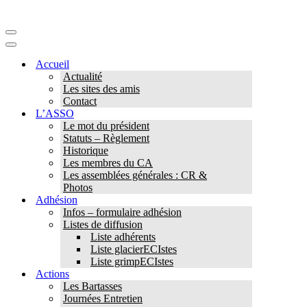
Menu
de
Menu
navigation
de
Accueil
navigation
Actualité
Les sites des amis
Contact
L’ASSO
Le mot du président
Statuts – Règlement
Historique
Les membres du CA
Les assemblées générales : CR &
Photos
Adhésion
Infos – formulaire adhésion
Listes de diffusion
Liste adhérents
Liste glacierECIstes
Liste grimpECIstes
Actions
Les Bartasses
Journées Entretien