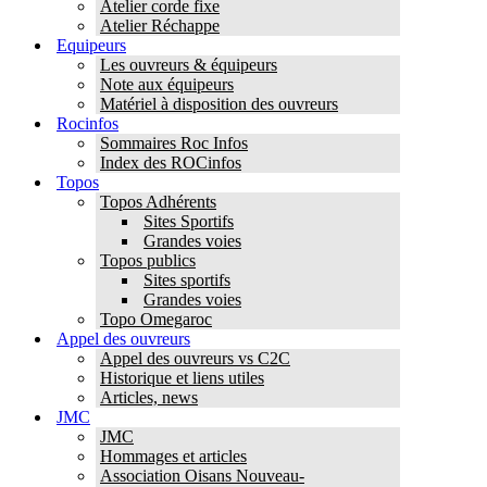
Atelier corde fixe
Atelier Réchappe
Equipeurs
Les ouvreurs & équipeurs
Note aux équipeurs
Matériel à disposition des ouvreurs
Rocinfos
Sommaires Roc Infos
Index des ROCinfos
Topos
Topos Adhérents
Sites Sportifs
Grandes voies
Topos publics
Sites sportifs
Grandes voies
Topo Omegaroc
Appel des ouvreurs
Appel des ouvreurs vs C2C
Historique et liens utiles
Articles, news
JMC
JMC
Hommages et articles
Association Oisans Nouveau-