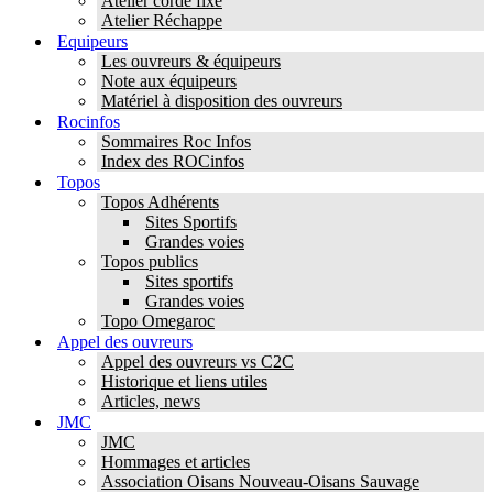
Atelier corde fixe
Atelier Réchappe
Equipeurs
Les ouvreurs & équipeurs
Note aux équipeurs
Matériel à disposition des ouvreurs
Rocinfos
Sommaires Roc Infos
Index des ROCinfos
Topos
Topos Adhérents
Sites Sportifs
Grandes voies
Topos publics
Sites sportifs
Grandes voies
Topo Omegaroc
Appel des ouvreurs
Appel des ouvreurs vs C2C
Historique et liens utiles
Articles, news
JMC
JMC
Hommages et articles
Association Oisans Nouveau-Oisans Sauvage