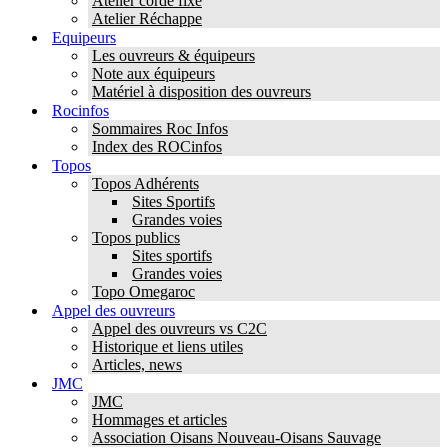
Atelier corde fixe
Atelier Réchappe
Equipeurs
Les ouvreurs & équipeurs
Note aux équipeurs
Matériel à disposition des ouvreurs
Rocinfos
Sommaires Roc Infos
Index des ROCinfos
Topos
Topos Adhérents
Sites Sportifs
Grandes voies
Topos publics
Sites sportifs
Grandes voies
Topo Omegaroc
Appel des ouvreurs
Appel des ouvreurs vs C2C
Historique et liens utiles
Articles, news
JMC
JMC
Hommages et articles
Association Oisans Nouveau-Oisans Sauvage