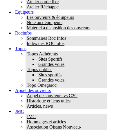
Atelier corde fixe
Atelier Réchappe
Equipeurs
Les ouvreurs & équipeurs
Note aux équipeurs
Matériel à disposition des ouvreurs
Rocinfos
Sommaires Roc Infos
Index des ROCinfos
Topos
Topos Adhérents
Sites Sportifs
Grandes voies
Topos publics
Sites sportifs
Grandes voies
Topo Omegaroc
Appel des ouvreurs
Appel des ouvreurs vs C2C
Historique et liens utiles
Articles, news
JMC
JMC
Hommages et articles
Association Oisans Nouveau-