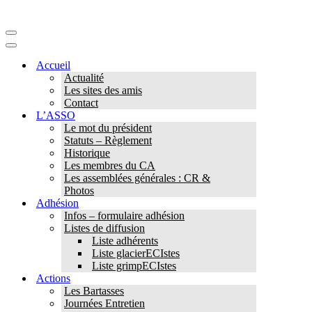
Menu
de
Menu
navigation
de
Accueil
navigation
Actualité
Les sites des amis
Contact
L’ASSO
Le mot du président
Statuts – Règlement
Historique
Les membres du CA
Les assemblées générales : CR &
Photos
Adhésion
Infos – formulaire adhésion
Listes de diffusion
Liste adhérents
Liste glacierECIstes
Liste grimpECIstes
Actions
Les Bartasses
Journées Entretien