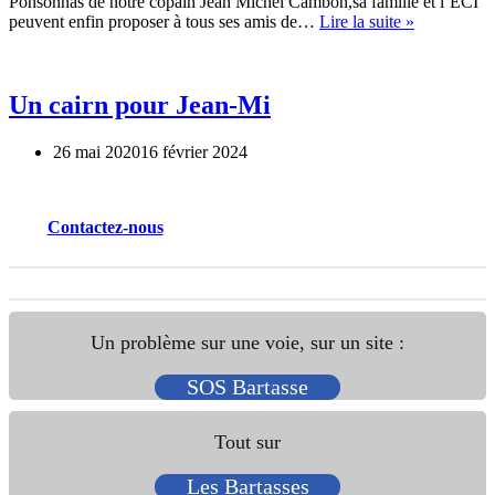
Ponsonnas de notre copain Jean Michel Cambon,sa famille et l’ECI
Rendez-
peuvent enfin proposer à tous ses amis de…
Lire la suite »
vous
à
Chamrouss
!
Un cairn pour Jean-Mi
26 mai 2020
16 février 2024
Contactez
-nous
Un problème sur une voie, sur un site :
SOS Bartasse
Tout sur
Les Bartasses