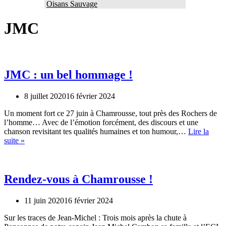
Oisans Sauvage
JMC
JMC : un bel hommage !
8 juillet 2020
16 février 2024
Un moment fort ce 27 juin à Chamrousse, tout près des Rochers de
l’homme… Avec de l’émotion forcément, des discours et une
chanson revisitant tes qualités humaines et ton humour,…
Lire la
JMC
suite »
:
un
bel
hommage
Rendez-vous à Chamrousse !
!
11 juin 2020
16 février 2024
Sur les traces de Jean-Michel : Trois mois après la chute à