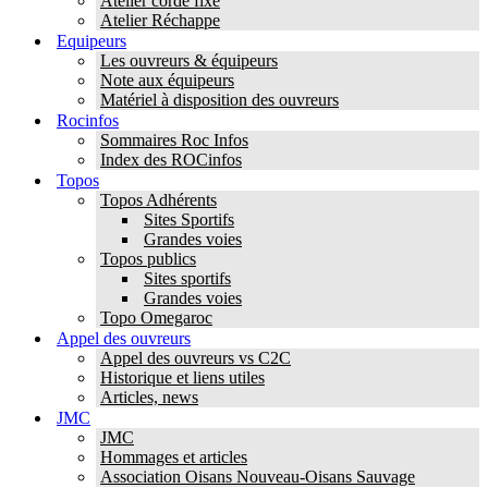
Atelier corde fixe
Atelier Réchappe
Equipeurs
Les ouvreurs & équipeurs
Note aux équipeurs
Matériel à disposition des ouvreurs
Rocinfos
Sommaires Roc Infos
Index des ROCinfos
Topos
Topos Adhérents
Sites Sportifs
Grandes voies
Topos publics
Sites sportifs
Grandes voies
Topo Omegaroc
Appel des ouvreurs
Appel des ouvreurs vs C2C
Historique et liens utiles
Articles, news
JMC
JMC
Hommages et articles
Association Oisans Nouveau-Oisans Sauvage