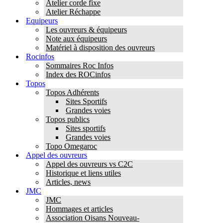
Atelier corde fixe
Atelier Réchappe
Equipeurs
Les ouvreurs & équipeurs
Note aux équipeurs
Matériel à disposition des ouvreurs
Rocinfos
Sommaires Roc Infos
Index des ROCinfos
Topos
Topos Adhérents
Sites Sportifs
Grandes voies
Topos publics
Sites sportifs
Grandes voies
Topo Omegaroc
Appel des ouvreurs
Appel des ouvreurs vs C2C
Historique et liens utiles
Articles, news
JMC
JMC
Hommages et articles
Association Oisans Nouveau-