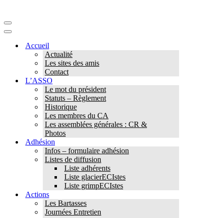
Menu
de
Menu
navigation
de
Accueil
navigation
Actualité
Les sites des amis
Contact
L’ASSO
Le mot du président
Statuts – Règlement
Historique
Les membres du CA
Les assemblées générales : CR &
Photos
Adhésion
Infos – formulaire adhésion
Listes de diffusion
Liste adhérents
Liste glacierECIstes
Liste grimpECIstes
Actions
Les Bartasses
Journées Entretien