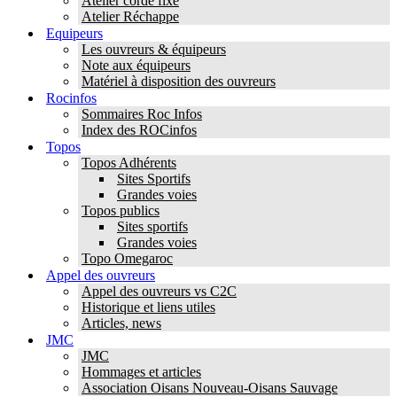
Atelier corde fixe
Atelier Réchappe
Equipeurs
Les ouvreurs & équipeurs
Note aux équipeurs
Matériel à disposition des ouvreurs
Rocinfos
Sommaires Roc Infos
Index des ROCinfos
Topos
Topos Adhérents
Sites Sportifs
Grandes voies
Topos publics
Sites sportifs
Grandes voies
Topo Omegaroc
Appel des ouvreurs
Appel des ouvreurs vs C2C
Historique et liens utiles
Articles, news
JMC
JMC
Hommages et articles
Association Oisans Nouveau-Oisans Sauvage