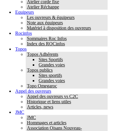
Atelier corde fixe
Atelier Réchappe
Equipeurs
Les ouvreurs & équipeurs
Note aux équipeurs
Matériel à disposition des ouvreurs
Rocinfos
Sommaires Roc Infos
Index des ROCinfos
Topos
Topos Adhérents
Sites Sportifs
Grandes voies
Topos publics
Sites sportifs
Grandes voies
Topo Omegaroc
Appel des ouvreurs
Appel des ouvreurs vs C2C
Historique et liens utiles
Articles, news
JMC
JMC
Hommages et articles
Association Oisans Nouveau-