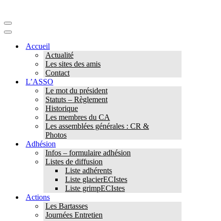
Menu
de
Menu
navigation
de
Accueil
navigation
Actualité
Les sites des amis
Contact
L’ASSO
Le mot du président
Statuts – Règlement
Historique
Les membres du CA
Les assemblées générales : CR &
Photos
Adhésion
Infos – formulaire adhésion
Listes de diffusion
Liste adhérents
Liste glacierECIstes
Liste grimpECIstes
Actions
Les Bartasses
Journées Entretien