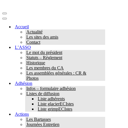
Menu
de
Menu
navigation
de
Accueil
navigation
Actualité
Les sites des amis
Contact
L’ASSO
Le mot du président
Statuts – Règlement
Historique
Les membres du CA
Les assemblées générales : CR &
Photos
Adhésion
Infos – formulaire adhésion
Listes de diffusion
Liste adhérents
Liste glacierECIstes
Liste grimpECIstes
Actions
Les Bartasses
Journées Entretien