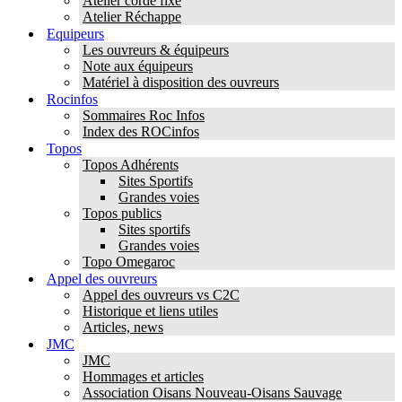
Atelier corde fixe
Atelier Réchappe
Equipeurs
Les ouvreurs & équipeurs
Note aux équipeurs
Matériel à disposition des ouvreurs
Rocinfos
Sommaires Roc Infos
Index des ROCinfos
Topos
Topos Adhérents
Sites Sportifs
Grandes voies
Topos publics
Sites sportifs
Grandes voies
Topo Omegaroc
Appel des ouvreurs
Appel des ouvreurs vs C2C
Historique et liens utiles
Articles, news
JMC
JMC
Hommages et articles
Association Oisans Nouveau-Oisans Sauvage