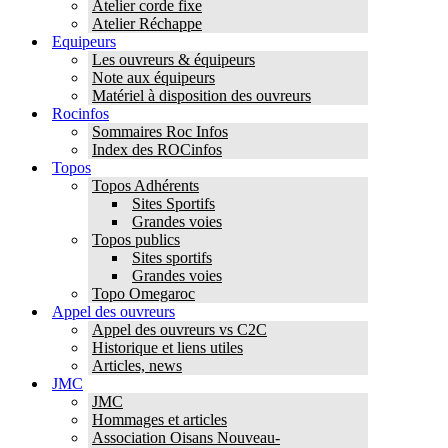
Atelier corde fixe
Atelier Réchappe
Equipeurs
Les ouvreurs & équipeurs
Note aux équipeurs
Matériel à disposition des ouvreurs
Rocinfos
Sommaires Roc Infos
Index des ROCinfos
Topos
Topos Adhérents
Sites Sportifs
Grandes voies
Topos publics
Sites sportifs
Grandes voies
Topo Omegaroc
Appel des ouvreurs
Appel des ouvreurs vs C2C
Historique et liens utiles
Articles, news
JMC
JMC
Hommages et articles
Association Oisans Nouveau-