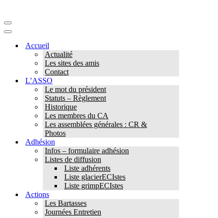
Menu
de
Menu
navigation
de
Accueil
navigation
Actualité
Les sites des amis
Contact
L’ASSO
Le mot du président
Statuts – Règlement
Historique
Les membres du CA
Les assemblées générales : CR &
Photos
Adhésion
Infos – formulaire adhésion
Listes de diffusion
Liste adhérents
Liste glacierECIstes
Liste grimpECIstes
Actions
Les Bartasses
Journées Entretien