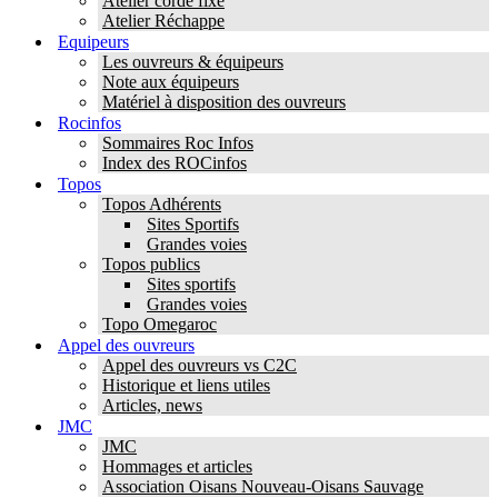
Atelier corde fixe
Atelier Réchappe
Equipeurs
Les ouvreurs & équipeurs
Note aux équipeurs
Matériel à disposition des ouvreurs
Rocinfos
Sommaires Roc Infos
Index des ROCinfos
Topos
Topos Adhérents
Sites Sportifs
Grandes voies
Topos publics
Sites sportifs
Grandes voies
Topo Omegaroc
Appel des ouvreurs
Appel des ouvreurs vs C2C
Historique et liens utiles
Articles, news
JMC
JMC
Hommages et articles
Association Oisans Nouveau-Oisans Sauvage