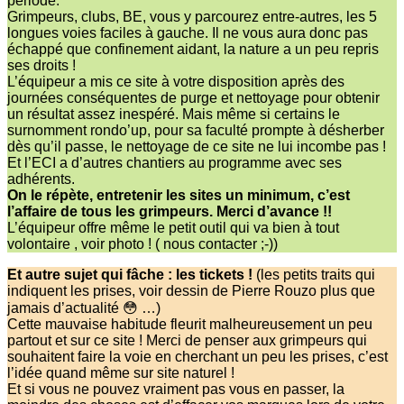
période.
Grimpeurs, clubs, BE, vous y parcourez entre-autres, les 5
longues voies faciles à gauche. Il ne vous aura donc pas
échappé que confinement aidant, la nature a un peu repris
ses droits !
L’équipeur a mis ce site à votre disposition après des
journées conséquentes de purge et nettoyage pour obtenir
un résultat assez inespéré. Mais même si certains le
surnomment rondo’up, pour sa faculté prompte à désherber
dès qu’il passe, le nettoyage de ce site ne lui incombe pas !
Et l’ECI a d’autres chantiers au programme avec ses
adhérents.
On le répète, entretenir les sites un minimum, c’est
l’affaire de tous les grimpeurs. Merci d’avance !!
L’équipeur offre même le petit outil qui va bien à tout
volontaire , voir photo ! ( nous contacter ;-))
Et autre sujet qui fâche : les tickets !
(les petits traits qui
indiquent les prises, voir dessin de Pierre Rouzo plus que
jamais d’actualité 😳 …)
Cette mauvaise habitude fleurit malheureusement un peu
partout et sur ce site ! Merci de penser aux grimpeurs qui
souhaitent faire la voie en cherchant un peu les prises, c’est
l’idée quand même sur site naturel !
Et si vous ne pouvez vraiment pas vous en passer, la