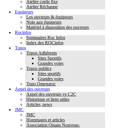
Atelier corde fixe
Atelier Réchappe
Equipeurs
Les ouvreurs & équipeurs
Note aux équipeurs
Matériel à disposition des ouvreurs
Rocinfos
Sommaires Roc Infos
Index des ROCinfos
Topos
Topos Adhérents
Sites Sportifs
Grandes voies
Topos publics
Sites sportifs
Grandes voies
Topo Omegaroc
Appel des ouvreurs
Appel des ouvreurs vs C2C
Historique et liens utiles
Articles, news
JMC
JMC
Hommages et articles
Association Oisans Nouveau-