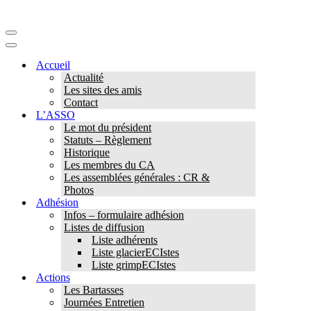
Menu
de
Menu
navigation
de
Accueil
navigation
Actualité
Les sites des amis
Contact
L’ASSO
Le mot du président
Statuts – Règlement
Historique
Les membres du CA
Les assemblées générales : CR &
Photos
Adhésion
Infos – formulaire adhésion
Listes de diffusion
Liste adhérents
Liste glacierECIstes
Liste grimpECIstes
Actions
Les Bartasses
Journées Entretien