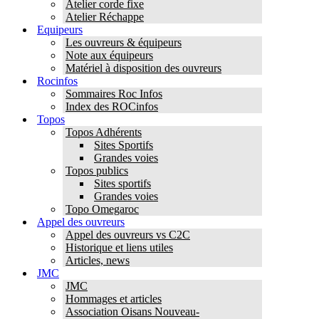
Atelier corde fixe
Atelier Réchappe
Equipeurs
Les ouvreurs & équipeurs
Note aux équipeurs
Matériel à disposition des ouvreurs
Rocinfos
Sommaires Roc Infos
Index des ROCinfos
Topos
Topos Adhérents
Sites Sportifs
Grandes voies
Topos publics
Sites sportifs
Grandes voies
Topo Omegaroc
Appel des ouvreurs
Appel des ouvreurs vs C2C
Historique et liens utiles
Articles, news
JMC
JMC
Hommages et articles
Association Oisans Nouveau-