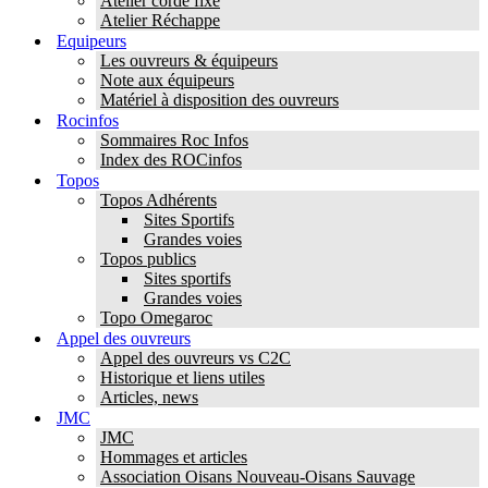
Atelier corde fixe
Atelier Réchappe
Equipeurs
Les ouvreurs & équipeurs
Note aux équipeurs
Matériel à disposition des ouvreurs
Rocinfos
Sommaires Roc Infos
Index des ROCinfos
Topos
Topos Adhérents
Sites Sportifs
Grandes voies
Topos publics
Sites sportifs
Grandes voies
Topo Omegaroc
Appel des ouvreurs
Appel des ouvreurs vs C2C
Historique et liens utiles
Articles, news
JMC
JMC
Hommages et articles
Association Oisans Nouveau-Oisans Sauvage