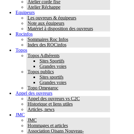
Atelier corde fixe
Atelier Réchappe
Equipeurs
Les ouvreurs & équipeurs
Note aux équipeurs
Matériel à disposition des ouvreurs
Rocinfos
Sommaires Roc Infos
Index des ROCinfos
Topos
Topos Adhérents
Sites Sportifs
Grandes voies
Topos publics
Sites sportifs
Grandes voies
Topo Omegaroc
Appel des ouvreurs
Appel des ouvreurs vs C2C
Historique et liens utiles
Articles, news
JMC
JMC
Hommages et articles
Association Oisans Nouveau-