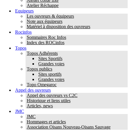
Atelier corde fixe
Atelier Réchappe
Equipeurs
Les ouvreurs & équipeurs
Note aux équipeurs
Matériel à disposition des ouvreurs
Rocinfos
Sommaires Roc Infos
Index des ROCinfos
Topos
Topos Adhérents
Sites Sportifs
Grandes voies
Topos publics
Sites sportifs
Grandes voies
Topo Omegaroc
Appel des ouvreurs
Appel des ouvreurs vs C2C
Historique et liens utiles
Articles, news
JMC
JMC
Hommages et articles
Association Oisans Nouveau-Oisans Sauvage