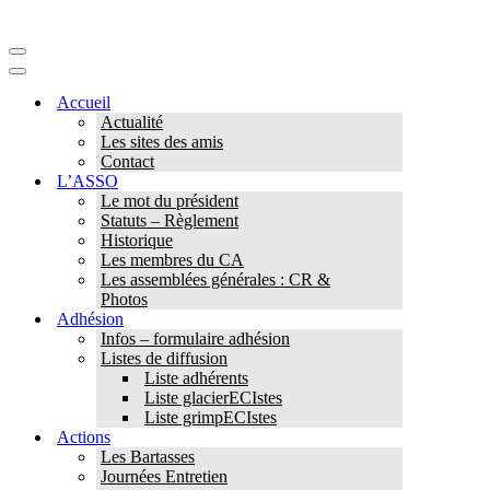
Menu
de
Menu
navigation
de
Accueil
navigation
Actualité
Les sites des amis
Contact
L’ASSO
Le mot du président
Statuts – Règlement
Historique
Les membres du CA
Les assemblées générales : CR &
Photos
Adhésion
Infos – formulaire adhésion
Listes de diffusion
Liste adhérents
Liste glacierECIstes
Liste grimpECIstes
Actions
Les Bartasses
Journées Entretien