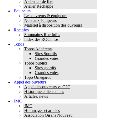
Atelier corde fixe
Atelier Réchappe
Equipeurs
Les ouvreurs & équipeurs
Note aux équipeurs
Matériel à disposition des ouvreurs
Rocinfos
Sommaires Roc Infos
Index des ROCinfos
Topos
Topos Adhérents
Sites Sportifs
Grandes voies
Topos publics
Sites sportifs
Grandes voies
Topo Omegaroc
Appel des ouvreurs
Appel des ouvreurs vs C2C
Historique et liens utiles
Articles, news
JMC
JMC
Hommages et articles
Association Oisans Nouveau-