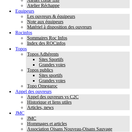
Atelier corde fixe
Atelier Réchappe
Equipeurs
Les ouvreurs & équipeurs
Note aux équipeurs
Matériel à disposition des ouvreurs
Rocinfos
Sommaires Roc Infos
Index des ROCinfos
Topos
Topos Adhérents
Sites Sportifs
Grandes voies
Topos publics
Sites sportifs
Grandes voies
Topo Omegaroc
Appel des ouvreurs
Appel des ouvreurs vs C2C
Historique et liens utiles
Articles, news
JMC
JMC
Hommages et articles
Association Oisans Nouveau-Oisans Sauvage