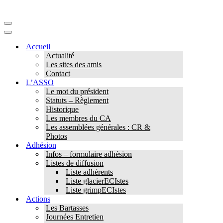
Menu
de
Menu
navigation
de
Accueil
navigation
Actualité
Les sites des amis
Contact
L’ASSO
Le mot du président
Statuts – Règlement
Historique
Les membres du CA
Les assemblées générales : CR &
Photos
Adhésion
Infos – formulaire adhésion
Listes de diffusion
Liste adhérents
Liste glacierECIstes
Liste grimpECIstes
Actions
Les Bartasses
Journées Entretien