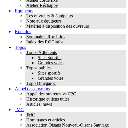
Atelier corde fixe
Atelier Réchappe
Equipeurs
Les ouvreurs & équipeurs
Note aux équipeurs
Matériel à disposition des ouvreurs
Rocinfos
Sommaires Roc Infos
Index des ROCinfos
Topos
Topos Adhérents
Sites Sportifs
Grandes voies
Topos publics
Sites sportifs
Grandes voies
Topo Omegaroc
Appel des ouvreurs
Appel des ouvreurs vs C2C
Historique et liens utiles
Articles, news
JMC
JMC
Hommages et articles
Association Oisans Nouveau-Oisans Sauvage