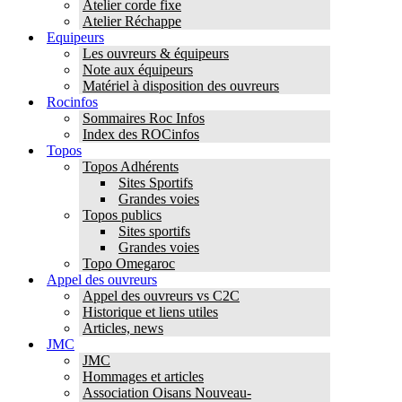
Atelier corde fixe
Atelier Réchappe
Equipeurs
Les ouvreurs & équipeurs
Note aux équipeurs
Matériel à disposition des ouvreurs
Rocinfos
Sommaires Roc Infos
Index des ROCinfos
Topos
Topos Adhérents
Sites Sportifs
Grandes voies
Topos publics
Sites sportifs
Grandes voies
Topo Omegaroc
Appel des ouvreurs
Appel des ouvreurs vs C2C
Historique et liens utiles
Articles, news
JMC
JMC
Hommages et articles
Association Oisans Nouveau-