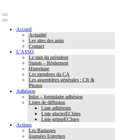
Menu
de
Menu
navigation
de
Accueil
navigation
Actualité
Les sites des amis
Contact
L’ASSO
Le mot du président
Statuts – Règlement
Historique
Les membres du CA
Les assemblées générales : CR &
Photos
Adhésion
Infos – formulaire adhésion
Listes de diffusion
Liste adhérents
Liste glacierECIstes
Liste grimpECIstes
Actions
Les Bartasses
Journées Entretien