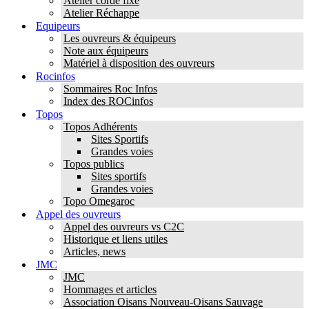
Atelier corde fixe
Atelier Réchappe
Equipeurs
Les ouvreurs & équipeurs
Note aux équipeurs
Matériel à disposition des ouvreurs
Rocinfos
Sommaires Roc Infos
Index des ROCinfos
Topos
Topos Adhérents
Sites Sportifs
Grandes voies
Topos publics
Sites sportifs
Grandes voies
Topo Omegaroc
Appel des ouvreurs
Appel des ouvreurs vs C2C
Historique et liens utiles
Articles, news
JMC
JMC
Hommages et articles
Association Oisans Nouveau-Oisans Sauvage