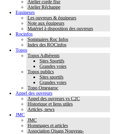
Atelier corde fixe
Atelier Réchappe
Equipeurs
Les ouvreurs & équipeurs
Note aux équipeurs
Matériel à disposition des ouvreurs
Rocinfos
Sommaires Roc Infos
Index des ROCinfos
Topos
Topos Adhérents
Sites Sportifs
Grandes voies
Topos publics
Sites sportifs
Grandes voies
Topo Omegaroc
Appel des ouvreurs
Appel des ouvreurs vs C2C
Historique et liens utiles
Articles, news
JMC
JMC
Hommages et articles
Association Oisans Nouveau-