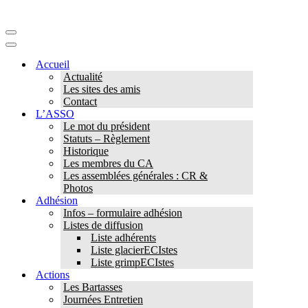
Menu
de
Menu
navigation
de
Accueil
navigation
Actualité
Les sites des amis
Contact
L’ASSO
Le mot du président
Statuts – Règlement
Historique
Les membres du CA
Les assemblées générales : CR &
Photos
Adhésion
Infos – formulaire adhésion
Listes de diffusion
Liste adhérents
Liste glacierECIstes
Liste grimpECIstes
Actions
Les Bartasses
Journées Entretien