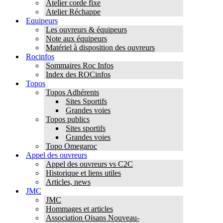
Atelier corde fixe
Atelier Réchappe
Equipeurs
Les ouvreurs & équipeurs
Note aux équipeurs
Matériel à disposition des ouvreurs
Rocinfos
Sommaires Roc Infos
Index des ROCinfos
Topos
Topos Adhérents
Sites Sportifs
Grandes voies
Topos publics
Sites sportifs
Grandes voies
Topo Omegaroc
Appel des ouvreurs
Appel des ouvreurs vs C2C
Historique et liens utiles
Articles, news
JMC
JMC
Hommages et articles
Association Oisans Nouveau-