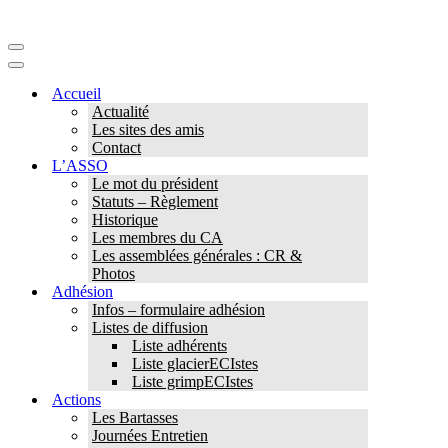
Menu
de
Menu
navigation
de
Accueil
navigation
Actualité
Les sites des amis
Contact
L’ASSO
Le mot du président
Statuts – Règlement
Historique
Les membres du CA
Les assemblées générales : CR &
Photos
Adhésion
Infos – formulaire adhésion
Listes de diffusion
Liste adhérents
Liste glacierECIstes
Liste grimpECIstes
Actions
Les Bartasses
Journées Entretien