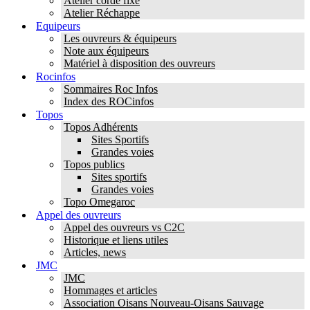
Atelier corde fixe
Atelier Réchappe
Equipeurs
Les ouvreurs & équipeurs
Note aux équipeurs
Matériel à disposition des ouvreurs
Rocinfos
Sommaires Roc Infos
Index des ROCinfos
Topos
Topos Adhérents
Sites Sportifs
Grandes voies
Topos publics
Sites sportifs
Grandes voies
Topo Omegaroc
Appel des ouvreurs
Appel des ouvreurs vs C2C
Historique et liens utiles
Articles, news
JMC
JMC
Hommages et articles
Association Oisans Nouveau-Oisans Sauvage