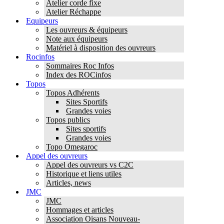
Atelier corde fixe
Atelier Réchappe
Equipeurs
Les ouvreurs & équipeurs
Note aux équipeurs
Matériel à disposition des ouvreurs
Rocinfos
Sommaires Roc Infos
Index des ROCinfos
Topos
Topos Adhérents
Sites Sportifs
Grandes voies
Topos publics
Sites sportifs
Grandes voies
Topo Omegaroc
Appel des ouvreurs
Appel des ouvreurs vs C2C
Historique et liens utiles
Articles, news
JMC
JMC
Hommages et articles
Association Oisans Nouveau-