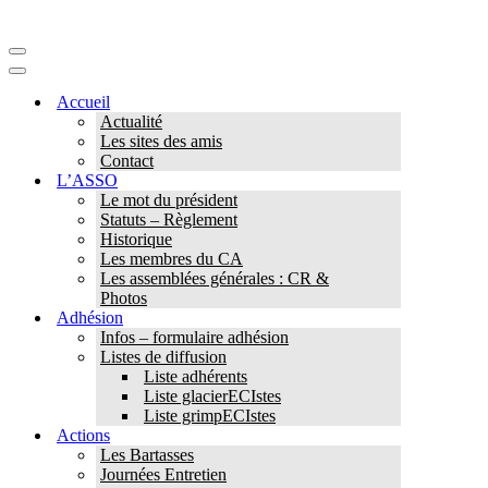
Menu
de
Menu
navigation
de
Accueil
navigation
Actualité
Les sites des amis
Contact
L’ASSO
Le mot du président
Statuts – Règlement
Historique
Les membres du CA
Les assemblées générales : CR &
Photos
Adhésion
Infos – formulaire adhésion
Listes de diffusion
Liste adhérents
Liste glacierECIstes
Liste grimpECIstes
Actions
Les Bartasses
Journées Entretien