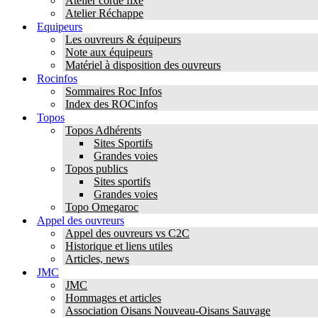
Atelier corde fixe
Atelier Réchappe
Equipeurs
Les ouvreurs & équipeurs
Note aux équipeurs
Matériel à disposition des ouvreurs
Rocinfos
Sommaires Roc Infos
Index des ROCinfos
Topos
Topos Adhérents
Sites Sportifs
Grandes voies
Topos publics
Sites sportifs
Grandes voies
Topo Omegaroc
Appel des ouvreurs
Appel des ouvreurs vs C2C
Historique et liens utiles
Articles, news
JMC
JMC
Hommages et articles
Association Oisans Nouveau-Oisans Sauvage