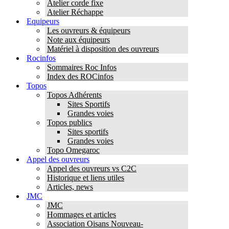
Atelier corde fixe
Atelier Réchappe
Equipeurs
Les ouvreurs & équipeurs
Note aux équipeurs
Matériel à disposition des ouvreurs
Rocinfos
Sommaires Roc Infos
Index des ROCinfos
Topos
Topos Adhérents
Sites Sportifs
Grandes voies
Topos publics
Sites sportifs
Grandes voies
Topo Omegaroc
Appel des ouvreurs
Appel des ouvreurs vs C2C
Historique et liens utiles
Articles, news
JMC
JMC
Hommages et articles
Association Oisans Nouveau-