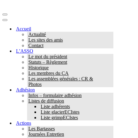
Menu
de
Menu
navigation
de
Accueil
navigation
Actualité
Les sites des amis
Contact
L’ASSO
Le mot du président
Statuts – Règlement
Historique
Les membres du CA
Les assemblées générales : CR &
Photos
Adhésion
Infos – formulaire adhésion
Listes de diffusion
Liste adhérents
Liste glacierECIstes
Liste grimpECIstes
Actions
Les Bartasses
Journées Entretien