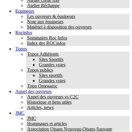
Atelier corde fixe
Atelier Réchappe
Equipeurs
Les ouvreurs & équipeurs
Note aux équipeurs
Matériel à disposition des ouvreurs
Rocinfos
Sommaires Roc Infos
Index des ROCinfos
Topos
Topos Adhérents
Sites Sportifs
Grandes voies
Topos publics
Sites sportifs
Grandes voies
Topo Omegaroc
Appel des ouvreurs
Appel des ouvreurs vs C2C
Historique et liens utiles
Articles, news
JMC
JMC
Hommages et articles
Association Oisans Nouveau-Oisans Sauvage