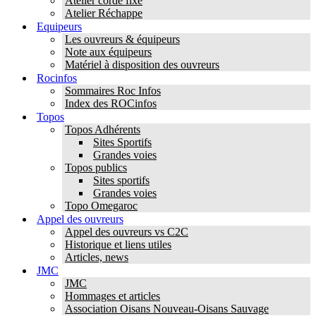
Atelier corde fixe
Atelier Réchappe
Equipeurs
Les ouvreurs & équipeurs
Note aux équipeurs
Matériel à disposition des ouvreurs
Rocinfos
Sommaires Roc Infos
Index des ROCinfos
Topos
Topos Adhérents
Sites Sportifs
Grandes voies
Topos publics
Sites sportifs
Grandes voies
Topo Omegaroc
Appel des ouvreurs
Appel des ouvreurs vs C2C
Historique et liens utiles
Articles, news
JMC
JMC
Hommages et articles
Association Oisans Nouveau-Oisans Sauvage