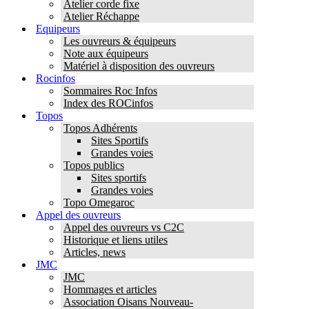
Atelier corde fixe
Atelier Réchappe
Equipeurs
Les ouvreurs & équipeurs
Note aux équipeurs
Matériel à disposition des ouvreurs
Rocinfos
Sommaires Roc Infos
Index des ROCinfos
Topos
Topos Adhérents
Sites Sportifs
Grandes voies
Topos publics
Sites sportifs
Grandes voies
Topo Omegaroc
Appel des ouvreurs
Appel des ouvreurs vs C2C
Historique et liens utiles
Articles, news
JMC
JMC
Hommages et articles
Association Oisans Nouveau-