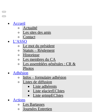
Menu
de
Menu
navigation
de
Accueil
navigation
Actualité
Les sites des amis
Contact
L’ASSO
Le mot du président
Statuts – Règlement
Historique
Les membres du CA
Les assemblées générales : CR &
Photos
Adhésion
Infos – formulaire adhésion
Listes de diffusion
Liste adhérents
Liste glacierECIstes
Liste grimpECIstes
Actions
Les Bartasses
Journées Entretien