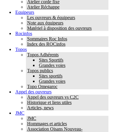
Atelier corde fixe
Atelier Réchappe
Equipeurs
Les ouvreurs & équipeurs
Note aux équipeurs
Matériel à disposition des ouvreurs
Rocinfos
Sommaires Roc Infos
Index des ROCinfos
Topos
Topos Adhérents
Sites Sportifs
Grandes voies
Topos publics
Sites sportifs
Grandes voies
Topo Omegaroc
Appel des ouvreurs
Appel des ouvreurs vs C2C
Historique et liens utiles
Articles, news
JMC
JMC
Hommages et articles
Association Oisans Nouveau-