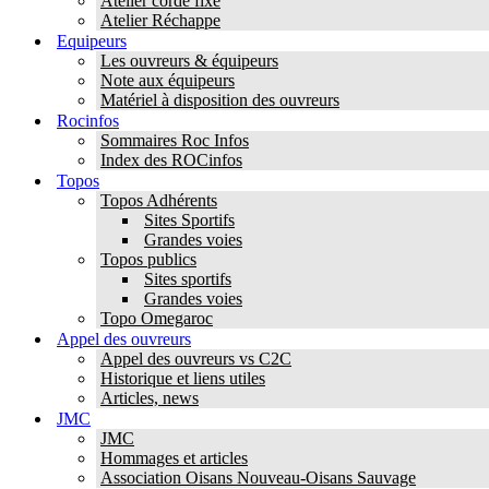
Atelier corde fixe
Atelier Réchappe
Equipeurs
Les ouvreurs & équipeurs
Note aux équipeurs
Matériel à disposition des ouvreurs
Rocinfos
Sommaires Roc Infos
Index des ROCinfos
Topos
Topos Adhérents
Sites Sportifs
Grandes voies
Topos publics
Sites sportifs
Grandes voies
Topo Omegaroc
Appel des ouvreurs
Appel des ouvreurs vs C2C
Historique et liens utiles
Articles, news
JMC
JMC
Hommages et articles
Association Oisans Nouveau-Oisans Sauvage