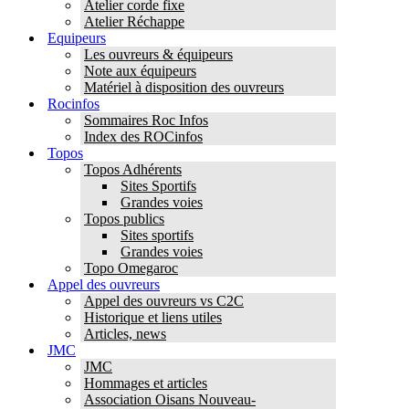
Atelier corde fixe
Atelier Réchappe
Equipeurs
Les ouvreurs & équipeurs
Note aux équipeurs
Matériel à disposition des ouvreurs
Rocinfos
Sommaires Roc Infos
Index des ROCinfos
Topos
Topos Adhérents
Sites Sportifs
Grandes voies
Topos publics
Sites sportifs
Grandes voies
Topo Omegaroc
Appel des ouvreurs
Appel des ouvreurs vs C2C
Historique et liens utiles
Articles, news
JMC
JMC
Hommages et articles
Association Oisans Nouveau-