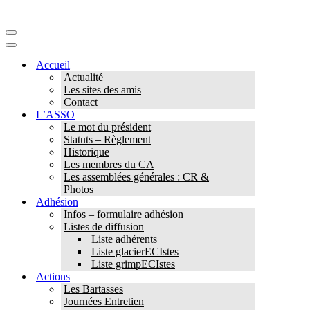
Menu
de
Menu
navigation
de
Accueil
navigation
Actualité
Les sites des amis
Contact
L’ASSO
Le mot du président
Statuts – Règlement
Historique
Les membres du CA
Les assemblées générales : CR &
Photos
Adhésion
Infos – formulaire adhésion
Listes de diffusion
Liste adhérents
Liste glacierECIstes
Liste grimpECIstes
Actions
Les Bartasses
Journées Entretien