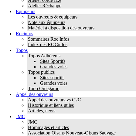
Atelier corde fixe
Atelier Réchappe
Equipeurs
Les ouvreurs & équipeurs
Note aux équipeurs
Matériel à disposition des ouvreurs
Rocinfos
Sommaires Roc Infos
Index des ROCinfos
Topos
Topos Adhérents
Sites Sportifs
Grandes voies
Topos publics
Sites sportifs
Grandes voies
Topo Omegaroc
Appel des ouvreurs
Appel des ouvreurs vs C2C
Historique et liens utiles
Articles, news
JMC
JMC
Hommages et articles
Association Oisans Nouveau-Oisans Sauvage