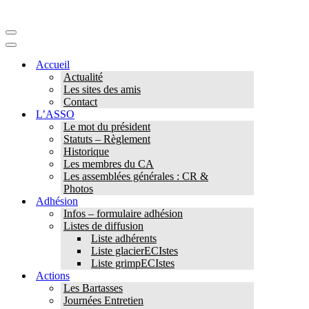
Menu
de
Menu
navigation
de
Accueil
navigation
Actualité
Les sites des amis
Contact
L’ASSO
Le mot du président
Statuts – Règlement
Historique
Les membres du CA
Les assemblées générales : CR &
Photos
Adhésion
Infos – formulaire adhésion
Listes de diffusion
Liste adhérents
Liste glacierECIstes
Liste grimpECIstes
Actions
Les Bartasses
Journées Entretien