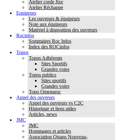
Atelier corde fixe
Atelier Réchappe
Equipeurs
Les ouvreurs & équipeurs
Note aux équipeurs
Matériel à disposition des ouvreurs
Rocinfos
Sommaires Roc Infos
Index des ROCinfos
Topos
Topos Adhérents
Sites Sportifs
Grandes voies
Topos publics
Sites sportifs
Grandes voies
Topo Omegaroc
Appel des ouvreurs
Appel des ouvreurs vs C2C
Historique et liens utiles
Articles, news
JMC
JMC
Hommages et articles
Association Oisans Nouveau-