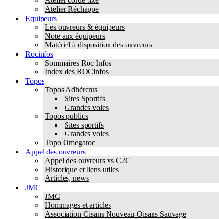
Atelier corde fixe
Atelier Réchappe
Equipeurs
Les ouvreurs & équipeurs
Note aux équipeurs
Matériel à disposition des ouvreurs
Rocinfos
Sommaires Roc Infos
Index des ROCinfos
Topos
Topos Adhérents
Sites Sportifs
Grandes voies
Topos publics
Sites sportifs
Grandes voies
Topo Omegaroc
Appel des ouvreurs
Appel des ouvreurs vs C2C
Historique et liens utiles
Articles, news
JMC
JMC
Hommages et articles
Association Oisans Nouveau-Oisans Sauvage