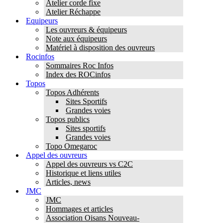
Atelier corde fixe
Atelier Réchappe
Equipeurs
Les ouvreurs & équipeurs
Note aux équipeurs
Matériel à disposition des ouvreurs
Rocinfos
Sommaires Roc Infos
Index des ROCinfos
Topos
Topos Adhérents
Sites Sportifs
Grandes voies
Topos publics
Sites sportifs
Grandes voies
Topo Omegaroc
Appel des ouvreurs
Appel des ouvreurs vs C2C
Historique et liens utiles
Articles, news
JMC
JMC
Hommages et articles
Association Oisans Nouveau-