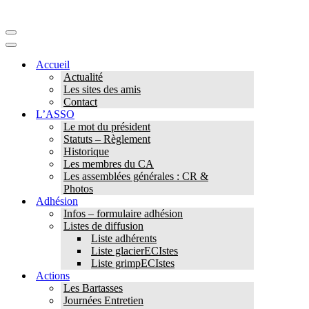
Menu
de
Menu
navigation
de
Accueil
navigation
Actualité
Les sites des amis
Contact
L’ASSO
Le mot du président
Statuts – Règlement
Historique
Les membres du CA
Les assemblées générales : CR &
Photos
Adhésion
Infos – formulaire adhésion
Listes de diffusion
Liste adhérents
Liste glacierECIstes
Liste grimpECIstes
Actions
Les Bartasses
Journées Entretien