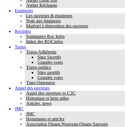
Atelier corde fixe
Atelier Réchappe
Equipeurs
Les ouvreurs & équipeurs
Note aux équipeurs
Matériel à disposition des ouvreurs
Rocinfos
Sommaires Roc Infos
Index des ROCinfos
Topos
Topos Adhérents
Sites Sportifs
Grandes voies
Topos publics
Sites sportifs
Grandes voies
Topo Omegaroc
Appel des ouvreurs
Appel des ouvreurs vs C2C
Historique et liens utiles
Articles, news
JMC
JMC
Hommages et articles
Association Oisans Nouveau-Oisans Sauvage