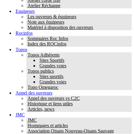
Atelier corde fixe
Atelier Réchappe
Equipeurs
Les ouvreurs & équipeurs
Note aux équipeurs
Matériel à disposition des ouvreurs
Rocinfos
Sommaires Roc Infos
Index des ROCinfos
Topos
Topos Adhérents
Sites Sportifs
Grandes voies
Topos publics
Sites sportifs
Grandes voies
Topo Omegaroc
Appel des ouvreurs
Appel des ouvreurs vs C2C
Historique et liens utiles
Articles, news
JMC
JMC
Hommages et articles
Association Oisans Nouveau-Oisans Sauvage