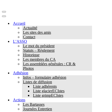
Menu
de
Menu
navigation
de
Accueil
navigation
Actualité
Les sites des amis
Contact
L’ASSO
Le mot du président
Statuts – Règlement
Historique
Les membres du CA
Les assemblées générales : CR &
Photos
Adhésion
Infos – formulaire adhésion
Listes de diffusion
Liste adhérents
Liste glacierECIstes
Liste grimpECIstes
Actions
Les Bartasses
Journées Entretien