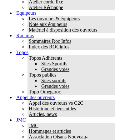
Atelier corde fixe
Atelier Réchappe
Equipeurs
Les ouvreurs & équipeurs
Note aux équipeurs
Matériel à disposition des ouvreurs
Rocinfos
Sommaires Roc Infos
Index des ROCinfos
Topos
Topos Adhérents
Sites Sportifs
Grandes voies
Topos publics
Sites sportifs
Grandes voies
Topo Omegaroc
Appel des ouvreurs
Appel des ouvreurs vs C2C
Historique et liens utiles
Articles, news
JMC
JMC
Hommages et articles
Association Oisans Nouveau-