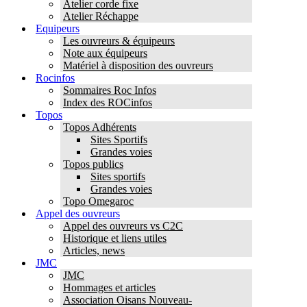
Atelier corde fixe
Atelier Réchappe
Equipeurs
Les ouvreurs & équipeurs
Note aux équipeurs
Matériel à disposition des ouvreurs
Rocinfos
Sommaires Roc Infos
Index des ROCinfos
Topos
Topos Adhérents
Sites Sportifs
Grandes voies
Topos publics
Sites sportifs
Grandes voies
Topo Omegaroc
Appel des ouvreurs
Appel des ouvreurs vs C2C
Historique et liens utiles
Articles, news
JMC
JMC
Hommages et articles
Association Oisans Nouveau-