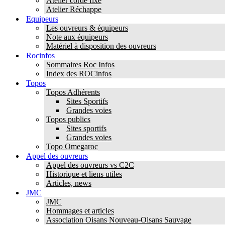
Atelier corde fixe
Atelier Réchappe
Equipeurs
Les ouvreurs & équipeurs
Note aux équipeurs
Matériel à disposition des ouvreurs
Rocinfos
Sommaires Roc Infos
Index des ROCinfos
Topos
Topos Adhérents
Sites Sportifs
Grandes voies
Topos publics
Sites sportifs
Grandes voies
Topo Omegaroc
Appel des ouvreurs
Appel des ouvreurs vs C2C
Historique et liens utiles
Articles, news
JMC
JMC
Hommages et articles
Association Oisans Nouveau-Oisans Sauvage