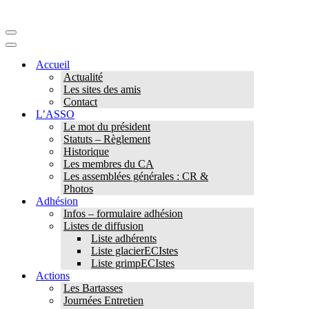
Menu
de
Menu
navigation
de
Accueil
navigation
Actualité
Les sites des amis
Contact
L’ASSO
Le mot du président
Statuts – Règlement
Historique
Les membres du CA
Les assemblées générales : CR &
Photos
Adhésion
Infos – formulaire adhésion
Listes de diffusion
Liste adhérents
Liste glacierECIstes
Liste grimpECIstes
Actions
Les Bartasses
Journées Entretien