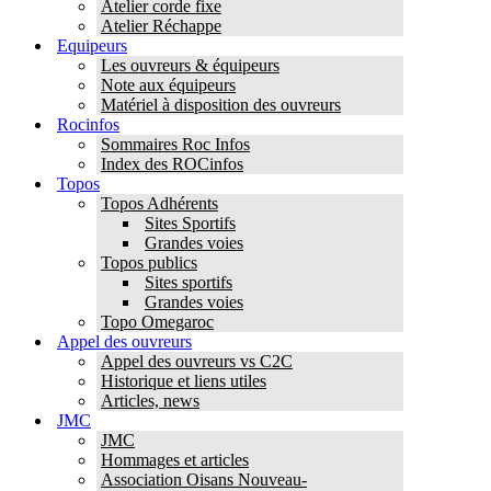
Atelier corde fixe
Atelier Réchappe
Equipeurs
Les ouvreurs & équipeurs
Note aux équipeurs
Matériel à disposition des ouvreurs
Rocinfos
Sommaires Roc Infos
Index des ROCinfos
Topos
Topos Adhérents
Sites Sportifs
Grandes voies
Topos publics
Sites sportifs
Grandes voies
Topo Omegaroc
Appel des ouvreurs
Appel des ouvreurs vs C2C
Historique et liens utiles
Articles, news
JMC
JMC
Hommages et articles
Association Oisans Nouveau-