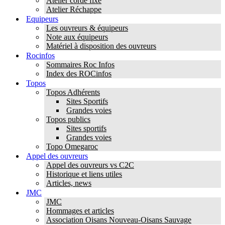
Atelier corde fixe
Atelier Réchappe
Equipeurs
Les ouvreurs & équipeurs
Note aux équipeurs
Matériel à disposition des ouvreurs
Rocinfos
Sommaires Roc Infos
Index des ROCinfos
Topos
Topos Adhérents
Sites Sportifs
Grandes voies
Topos publics
Sites sportifs
Grandes voies
Topo Omegaroc
Appel des ouvreurs
Appel des ouvreurs vs C2C
Historique et liens utiles
Articles, news
JMC
JMC
Hommages et articles
Association Oisans Nouveau-Oisans Sauvage