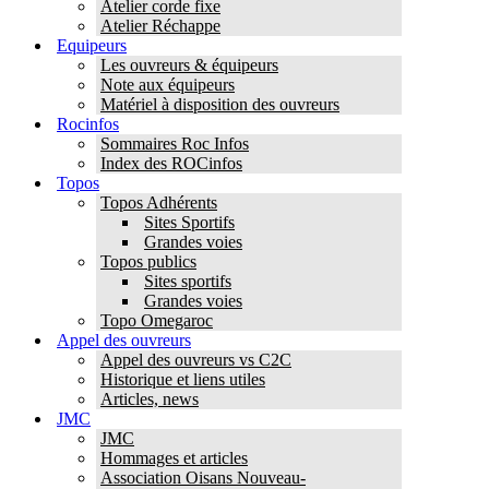
Atelier corde fixe
Atelier Réchappe
Equipeurs
Les ouvreurs & équipeurs
Note aux équipeurs
Matériel à disposition des ouvreurs
Rocinfos
Sommaires Roc Infos
Index des ROCinfos
Topos
Topos Adhérents
Sites Sportifs
Grandes voies
Topos publics
Sites sportifs
Grandes voies
Topo Omegaroc
Appel des ouvreurs
Appel des ouvreurs vs C2C
Historique et liens utiles
Articles, news
JMC
JMC
Hommages et articles
Association Oisans Nouveau-