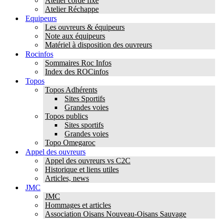
Atelier corde fixe
Atelier Réchappe
Equipeurs
Les ouvreurs & équipeurs
Note aux équipeurs
Matériel à disposition des ouvreurs
Rocinfos
Sommaires Roc Infos
Index des ROCinfos
Topos
Topos Adhérents
Sites Sportifs
Grandes voies
Topos publics
Sites sportifs
Grandes voies
Topo Omegaroc
Appel des ouvreurs
Appel des ouvreurs vs C2C
Historique et liens utiles
Articles, news
JMC
JMC
Hommages et articles
Association Oisans Nouveau-Oisans Sauvage