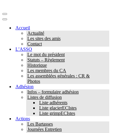
Menu
de
Menu
navigation
de
Accueil
navigation
Actualité
Les sites des amis
Contact
L’ASSO
Le mot du président
Statuts – Règlement
Historique
Les membres du CA
Les assemblées générales : CR &
Photos
Adhésion
Infos – formulaire adhésion
Listes de diffusion
Liste adhérents
Liste glacierECIstes
Liste grimpECIstes
Actions
Les Bartasses
Journées Entretien