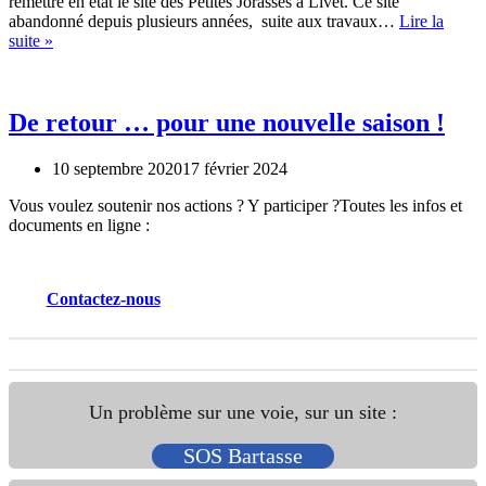
remettre en état le site des Petites Jorasses à Livet. Ce site
abandonné depuis plusieurs années, suite aux travaux…
Lire la
Journée
suite »
entretien
aux
Petites
Jorasses
De retour … pour une nouvelle saison !
(2020)
10 septembre 2020
17 février 2024
Vous voulez soutenir nos actions ? Y participer ?Toutes les infos et
documents en ligne :
Contactez
-nous
Un problème sur une voie, sur un site :
SOS Bartasse