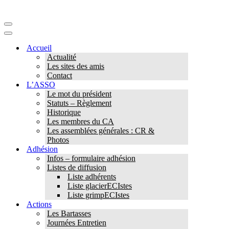
Menu
de
Menu
navigation
de
Accueil
navigation
Actualité
Les sites des amis
Contact
L’ASSO
Le mot du président
Statuts – Règlement
Historique
Les membres du CA
Les assemblées générales : CR &
Photos
Adhésion
Infos – formulaire adhésion
Listes de diffusion
Liste adhérents
Liste glacierECIstes
Liste grimpECIstes
Actions
Les Bartasses
Journées Entretien