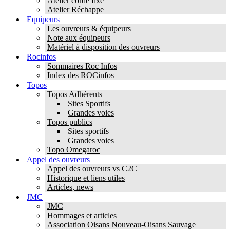
Atelier corde fixe
Atelier Réchappe
Equipeurs
Les ouvreurs & équipeurs
Note aux équipeurs
Matériel à disposition des ouvreurs
Rocinfos
Sommaires Roc Infos
Index des ROCinfos
Topos
Topos Adhérents
Sites Sportifs
Grandes voies
Topos publics
Sites sportifs
Grandes voies
Topo Omegaroc
Appel des ouvreurs
Appel des ouvreurs vs C2C
Historique et liens utiles
Articles, news
JMC
JMC
Hommages et articles
Association Oisans Nouveau-Oisans Sauvage