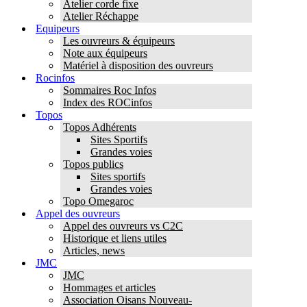
Atelier corde fixe
Atelier Réchappe
Equipeurs
Les ouvreurs & équipeurs
Note aux équipeurs
Matériel à disposition des ouvreurs
Rocinfos
Sommaires Roc Infos
Index des ROCinfos
Topos
Topos Adhérents
Sites Sportifs
Grandes voies
Topos publics
Sites sportifs
Grandes voies
Topo Omegaroc
Appel des ouvreurs
Appel des ouvreurs vs C2C
Historique et liens utiles
Articles, news
JMC
JMC
Hommages et articles
Association Oisans Nouveau-