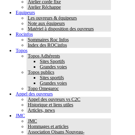
Atelier corde fixe
Atelier Réchappe
Equipeurs
Les ouvreurs & équipeurs
Note aux équipeurs
Matériel à disposition des ouvreurs
Rocinfos
Sommaires Roc Infos
Index des ROCinfos
Topos
Topos Adhérents
Sites Sportifs
Grandes voies
Topos publics
Sites sportifs
Grandes voies
Topo Omegaroc
Appel des ouvreurs
Appel des ouvreurs vs C2C
Historique et liens utiles
Articles, news
JMC
JMC
Hommages et articles
Association Oisans Nouveau-