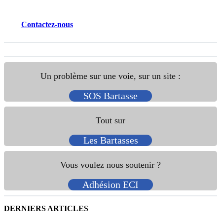
un
bel
Contactez
-nous
hommage
!
Un problème sur une voie, sur un site :
SOS Bartasse
Tout sur
Les Bartasses
Vous voulez nous soutenir ?
Adhésion ECI
DERNIERS ARTICLES