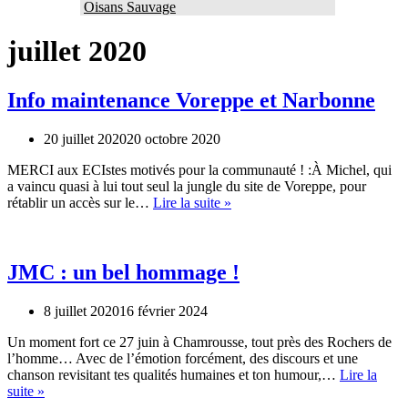
Oisans Sauvage
juillet 2020
Info maintenance Voreppe et Narbonne
20 juillet 2020
20 octobre 2020
MERCI aux ECIstes motivés pour la communauté ! :À Michel, qui
a vaincu quasi à lui tout seul la jungle du site de Voreppe, pour
Info
rétablir un accès sur le…
Lire la suite »
maintenance
Voreppe
et
Narbonne
JMC : un bel hommage !
8 juillet 2020
16 février 2024
Un moment fort ce 27 juin à Chamrousse, tout près des Rochers de
l’homme… Avec de l’émotion forcément, des discours et une
chanson revisitant tes qualités humaines et ton humour,…
Lire la
JMC
suite »
: