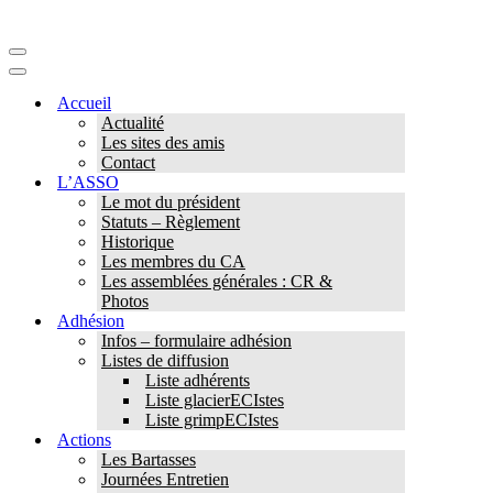
Menu
de
Menu
navigation
de
Accueil
navigation
Actualité
Les sites des amis
Contact
L’ASSO
Le mot du président
Statuts – Règlement
Historique
Les membres du CA
Les assemblées générales : CR &
Photos
Adhésion
Infos – formulaire adhésion
Listes de diffusion
Liste adhérents
Liste glacierECIstes
Liste grimpECIstes
Actions
Les Bartasses
Journées Entretien