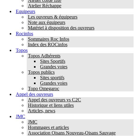
Atelier corde fixe
Atelier Réchappe
Equipeurs
Les ouvreurs & équipeurs
Note aux équipeurs
Matériel à disposition des ouvreurs
Rocinfos
Sommaires Roc Infos
Index des ROCinfos
Topos
Topos Adhérents
Sites Sportifs
Grandes voies
Topos publics
Sites sportifs
Grandes voies
Topo Omegaroc
Appel des ouvreurs
Appel des ouvreurs vs C2C
Historique et liens utiles
Articles, news
JMC
JMC
Hommages et articles
Association Oisans Nouveau-Oisans Sauvage