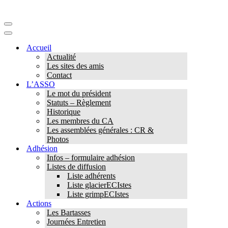
Menu
de
Menu
navigation
de
Accueil
navigation
Actualité
Les sites des amis
Contact
L’ASSO
Le mot du président
Statuts – Règlement
Historique
Les membres du CA
Les assemblées générales : CR &
Photos
Adhésion
Infos – formulaire adhésion
Listes de diffusion
Liste adhérents
Liste glacierECIstes
Liste grimpECIstes
Actions
Les Bartasses
Journées Entretien