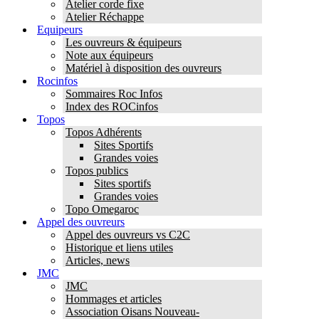
Atelier corde fixe
Atelier Réchappe
Equipeurs
Les ouvreurs & équipeurs
Note aux équipeurs
Matériel à disposition des ouvreurs
Rocinfos
Sommaires Roc Infos
Index des ROCinfos
Topos
Topos Adhérents
Sites Sportifs
Grandes voies
Topos publics
Sites sportifs
Grandes voies
Topo Omegaroc
Appel des ouvreurs
Appel des ouvreurs vs C2C
Historique et liens utiles
Articles, news
JMC
JMC
Hommages et articles
Association Oisans Nouveau-