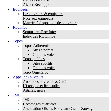
Atelier corde fixe
Atelier Réchappe
Equipeurs
Les ouvreurs & équipeurs
Note aux équipeurs
Matériel à disposition des ouvreurs
Rocinfos
Sommaires Roc Infos
Index des ROCinfos
Topos
Topos Adhérents
Sites Sportifs
Grandes voies
Topos publics
Sites sportifs
Grandes voies
Topo Omegaroc
Appel des ouvreurs
Appel des ouvreurs vs C2C
Historique et liens utiles
Articles, news
JMC
JMC
Hommages et articles
Association Oisans Nouveau-Oisans Sauvage