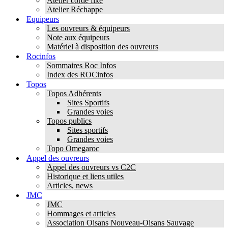
Atelier corde fixe
Atelier Réchappe
Equipeurs
Les ouvreurs & équipeurs
Note aux équipeurs
Matériel à disposition des ouvreurs
Rocinfos
Sommaires Roc Infos
Index des ROCinfos
Topos
Topos Adhérents
Sites Sportifs
Grandes voies
Topos publics
Sites sportifs
Grandes voies
Topo Omegaroc
Appel des ouvreurs
Appel des ouvreurs vs C2C
Historique et liens utiles
Articles, news
JMC
JMC
Hommages et articles
Association Oisans Nouveau-Oisans Sauvage