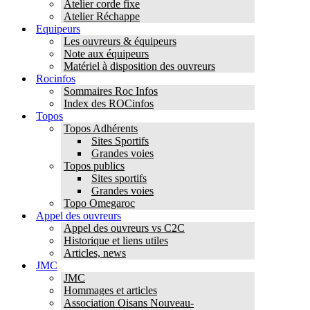
Atelier corde fixe
Atelier Réchappe
Equipeurs
Les ouvreurs & équipeurs
Note aux équipeurs
Matériel à disposition des ouvreurs
Rocinfos
Sommaires Roc Infos
Index des ROCinfos
Topos
Topos Adhérents
Sites Sportifs
Grandes voies
Topos publics
Sites sportifs
Grandes voies
Topo Omegaroc
Appel des ouvreurs
Appel des ouvreurs vs C2C
Historique et liens utiles
Articles, news
JMC
JMC
Hommages et articles
Association Oisans Nouveau-