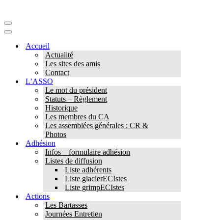
Menu
de
Menu
navigation
de
Accueil
navigation
Actualité
Les sites des amis
Contact
L’ASSO
Le mot du président
Statuts – Règlement
Historique
Les membres du CA
Les assemblées générales : CR &
Photos
Adhésion
Infos – formulaire adhésion
Listes de diffusion
Liste adhérents
Liste glacierECIstes
Liste grimpECIstes
Actions
Les Bartasses
Journées Entretien