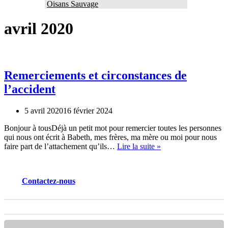
Oisans Sauvage
avril 2020
Remerciements et circonstances de
l’accident
5 avril 2020
16 février 2024
Bonjour à tousDéjà un petit mot pour remercier toutes les personnes
qui nous ont écrit à Babeth, mes frères, ma mère ou moi pour nous
Remerciements
faire part de l’attachement qu’ils…
Lire la suite »
et
circonstances
de
Contactez
-nous
l’accident