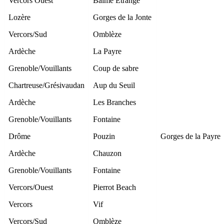
Vercors Ouest
Balme Étrange
Lozère
Gorges de la Jonte
Vercors/Sud
Omblèze
Ardèche
La Payre
Grenoble/Vouillants
Coup de sabre
Chartreuse/Grésivaudan
Aup du Seuil
Ardèche
Les Branches
Grenoble/Vouillants
Fontaine
Drôme
Pouzin
Gorges de la Payre
Ardèche
Chauzon
Grenoble/Vouillants
Fontaine
Vercors/Ouest
Pierrot Beach
Vercors
Vif
Vercors/Sud
Omblèze