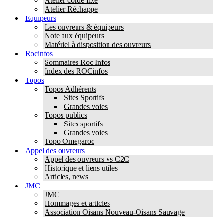
Atelier corde fixe
Atelier Réchappe
Equipeurs
Les ouvreurs & équipeurs
Note aux équipeurs
Matériel à disposition des ouvreurs
Rocinfos
Sommaires Roc Infos
Index des ROCinfos
Topos
Topos Adhérents
Sites Sportifs
Grandes voies
Topos publics
Sites sportifs
Grandes voies
Topo Omegaroc
Appel des ouvreurs
Appel des ouvreurs vs C2C
Historique et liens utiles
Articles, news
JMC
JMC
Hommages et articles
Association Oisans Nouveau-Oisans Sauvage