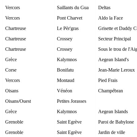
Vercors
Saillants du Gua
Deltas
Vercors
Pont Charvet
Aldo la Face
Chartreuse
Le Pèr'gras
Grisette et Daddy C
Chartreuse
Crossey
Secteur Principal
Chartreuse
Crossey
Sous le trou de l'Ai
Grèce
Kalymnos
Aegean Island's
Corse
Bonifatu
Jean-Marie Leroux
Vercors
Montaud
Pied Frais
Oisans
Vénéon
Champébran
Oisans/Ouest
Petites Jorasses
Grèce
Kalymnos
Aegean Islands
Grenoble
Saint Egrève
Paroi de Babylone
Grenoble
Saint Egrève
Jardin de ville