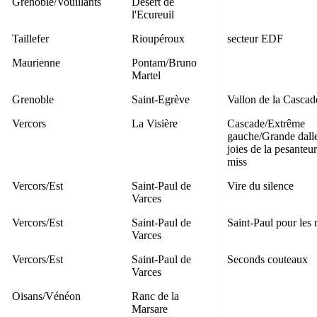
Grenoble/Vouillants
Désert de
l'Ecureuil
Taillefer
Rioupéroux
secteur EDF
Maurienne
Pontam/Bruno
Martel
Grenoble
Saint-Egrève
Vallon de la Cascad
Vercors
La Visière
Cascade/Extrême
gauche/Grande dall
joies de la pesanteur
miss
Vercors/Est
Saint-Paul de
Vire du silence
Varces
Vercors/Est
Saint-Paul de
Saint-Paul pour les 
Varces
Vercors/Est
Saint-Paul de
Seconds couteaux
Varces
Oisans/Vénéon
Ranc de la
Marsare