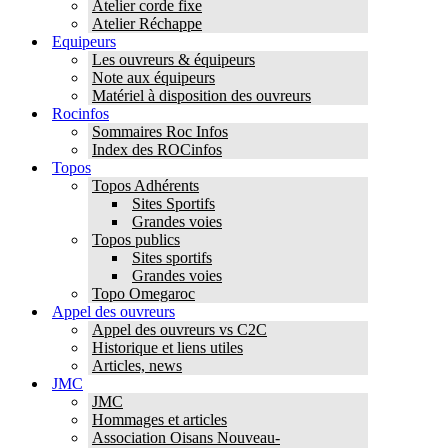
Atelier corde fixe
Atelier Réchappe
Equipeurs
Les ouvreurs & équipeurs
Note aux équipeurs
Matériel à disposition des ouvreurs
Rocinfos
Sommaires Roc Infos
Index des ROCinfos
Topos
Topos Adhérents
Sites Sportifs
Grandes voies
Topos publics
Sites sportifs
Grandes voies
Topo Omegaroc
Appel des ouvreurs
Appel des ouvreurs vs C2C
Historique et liens utiles
Articles, news
JMC
JMC
Hommages et articles
Association Oisans Nouveau-