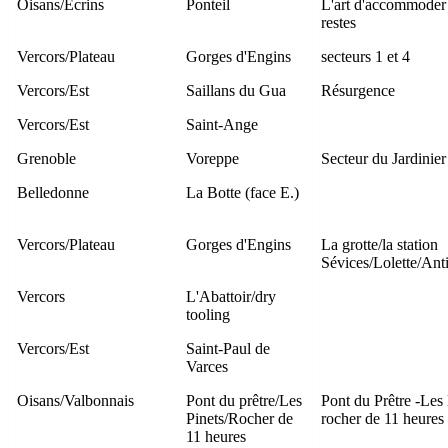
Oisans/Ecrins
Ponteil
L'art d'accommoder 
restes
Vercors/Plateau
Gorges d'Engins
secteurs 1 et 4
Vercors/Est
Saillans du Gua
Résurgence
Vercors/Est
Saint-Ange
Grenoble
Voreppe
Secteur du Jardinier
Belledonne
La Botte (face E.)
Vercors/Plateau
Gorges d'Engins
La grotte/la station
Sévices/Lolette/Ant
Vercors
L'Abattoir/dry
tooling
Vercors/Est
Saint-Paul de
Varces
Oisans/Valbonnais
Pont du prêtre/Les
Pont du Prêtre -Les 
Pinets/Rocher de
rocher de 11 heures
11 heures