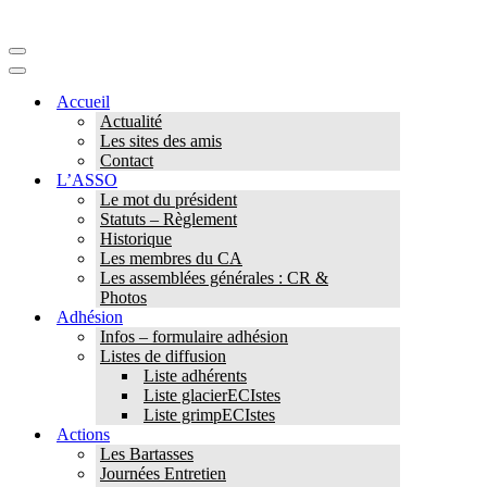
Menu
de
Menu
navigation
de
Accueil
navigation
Actualité
Les sites des amis
Contact
L’ASSO
Le mot du président
Statuts – Règlement
Historique
Les membres du CA
Les assemblées générales : CR &
Photos
Adhésion
Infos – formulaire adhésion
Listes de diffusion
Liste adhérents
Liste glacierECIstes
Liste grimpECIstes
Actions
Les Bartasses
Journées Entretien