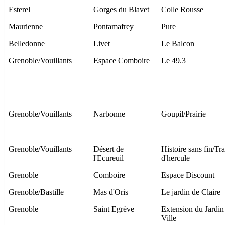
Esterel
Gorges du Blavet
Colle Rousse
Maurienne
Pontamafrey
Pure
Belledonne
Livet
Le Balcon
Grenoble/Vouillants
Espace Comboire
Le 49.3
Grenoble/Vouillants
Narbonne
Goupil/Prairie
Grenoble/Vouillants
Désert de
Histoire sans fin/Tr
l'Ecureuil
d'hercule
Grenoble
Comboire
Espace Discount
Grenoble/Bastille
Mas d'Oris
Le jardin de Claire
Grenoble
Saint Egrève
Extension du Jardin
Ville