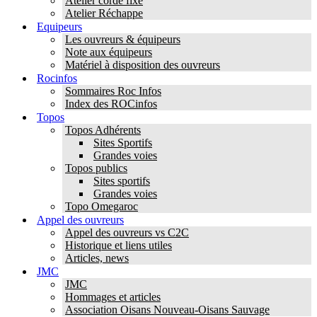
Atelier corde fixe
Atelier Réchappe
Equipeurs
Les ouvreurs & équipeurs
Note aux équipeurs
Matériel à disposition des ouvreurs
Rocinfos
Sommaires Roc Infos
Index des ROCinfos
Topos
Topos Adhérents
Sites Sportifs
Grandes voies
Topos publics
Sites sportifs
Grandes voies
Topo Omegaroc
Appel des ouvreurs
Appel des ouvreurs vs C2C
Historique et liens utiles
Articles, news
JMC
JMC
Hommages et articles
Association Oisans Nouveau-Oisans Sauvage