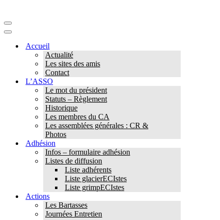
Menu
de
Menu
navigation
de
Accueil
navigation
Actualité
Les sites des amis
Contact
L’ASSO
Le mot du président
Statuts – Règlement
Historique
Les membres du CA
Les assemblées générales : CR &
Photos
Adhésion
Infos – formulaire adhésion
Listes de diffusion
Liste adhérents
Liste glacierECIstes
Liste grimpECIstes
Actions
Les Bartasses
Journées Entretien