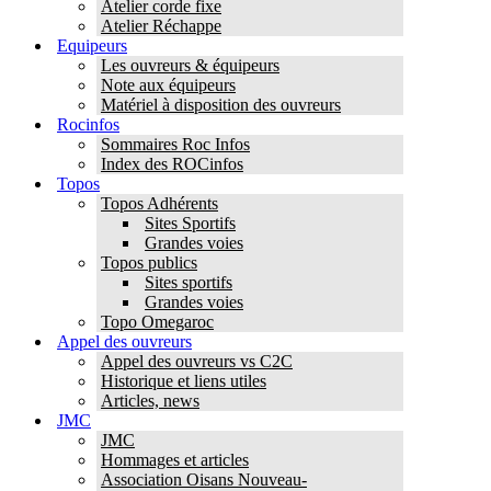
Atelier corde fixe
Atelier Réchappe
Equipeurs
Les ouvreurs & équipeurs
Note aux équipeurs
Matériel à disposition des ouvreurs
Rocinfos
Sommaires Roc Infos
Index des ROCinfos
Topos
Topos Adhérents
Sites Sportifs
Grandes voies
Topos publics
Sites sportifs
Grandes voies
Topo Omegaroc
Appel des ouvreurs
Appel des ouvreurs vs C2C
Historique et liens utiles
Articles, news
JMC
JMC
Hommages et articles
Association Oisans Nouveau-