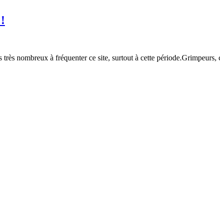
 !
très nombreux à fréquenter ce site, surtout à cette période.Grimpeurs, 
rt
reuil
es,
ts