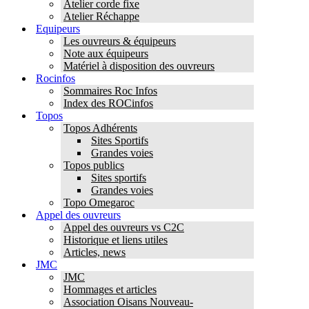
Atelier corde fixe
Atelier Réchappe
Equipeurs
Les ouvreurs & équipeurs
Note aux équipeurs
Matériel à disposition des ouvreurs
Rocinfos
Sommaires Roc Infos
Index des ROCinfos
Topos
Topos Adhérents
Sites Sportifs
Grandes voies
Topos publics
Sites sportifs
Grandes voies
Topo Omegaroc
Appel des ouvreurs
Appel des ouvreurs vs C2C
Historique et liens utiles
Articles, news
JMC
JMC
Hommages et articles
Association Oisans Nouveau-