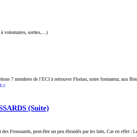
 à volontaires, sorties,…)
ions 7 membres de l’ECI à retrouver Florian, notre formateur, aux Bri
Formation
te »
cordes
fixes
#1
–
ARDS (Suite)
7/09/2025
es Froussards, peut-être un peu ébranlés par les faits. Car en effet : Le