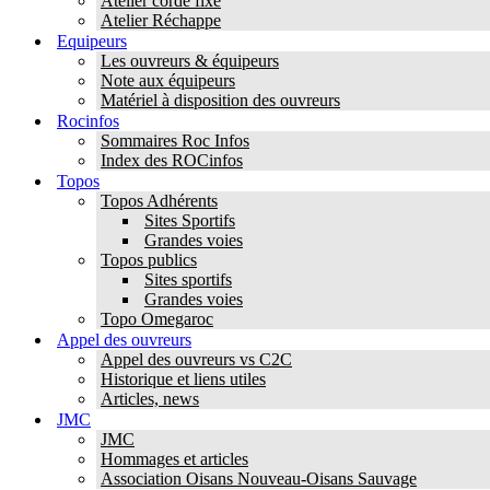
Atelier corde fixe
Atelier Réchappe
Equipeurs
Les ouvreurs & équipeurs
Note aux équipeurs
Matériel à disposition des ouvreurs
Rocinfos
Sommaires Roc Infos
Index des ROCinfos
Topos
Topos Adhérents
Sites Sportifs
Grandes voies
Topos publics
Sites sportifs
Grandes voies
Topo Omegaroc
Appel des ouvreurs
Appel des ouvreurs vs C2C
Historique et liens utiles
Articles, news
JMC
JMC
Hommages et articles
Association Oisans Nouveau-Oisans Sauvage