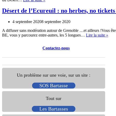
DÉSERT
DES
Désert de l’Ecureuil : no herbes, no tickets
FROUSSARDS
(Suite)
4 septembre 2020
8 septembre 2020
A diffuser sans modération autour de Grenoble …et ailleurs !Vous êtes 
Dése
BE, vous y parcourez entre-autres, les 5 longues…
Lire la suite »
de
l’Ecu
Contactez
-nous
:
no
herb
no
ticke
!
Un problème sur une voie, sur un site :
SOS Bartasse
Tout sur
Les Bartasses