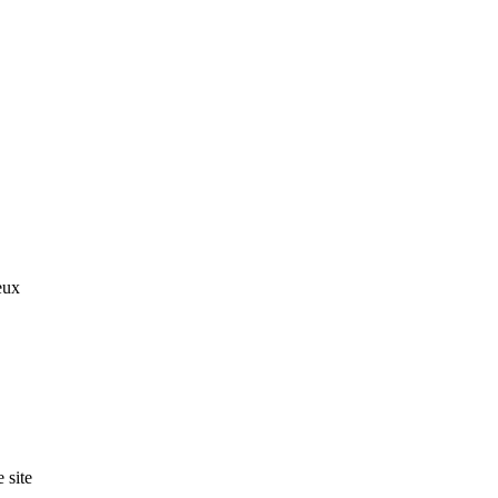
eux
 site