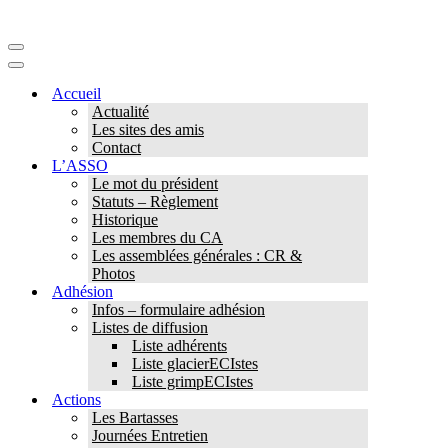
Menu
de
Menu
navigation
de
Accueil
navigation
Actualité
Les sites des amis
Contact
L’ASSO
Le mot du président
Statuts – Règlement
Historique
Les membres du CA
Les assemblées générales : CR &
Photos
Adhésion
Infos – formulaire adhésion
Listes de diffusion
Liste adhérents
Liste glacierECIstes
Liste grimpECIstes
Actions
Les Bartasses
Journées Entretien